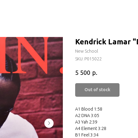
Kendrick Lamar 
New School
SKU:
P015022
р.
5 500
Out of stock
A1 Blood 1:58
A2 DNA 3:05
A3 Yah 2:39
A4 Element 3:28
B1 Feel 3:34