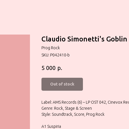
Claudio Simonetti's Goblin 
Prog Rock
SKU:
P042410-b
р.
5 000
Out of stock
Label: AMS Records (6) – LP OST 042, Cinevox Re
Genre: Rock, Stage & Screen
Style: Soundtrack, Score, Prog Rock
A1 Suspiria