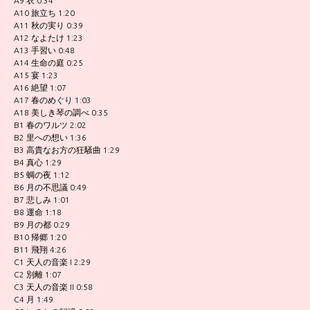
A9 衣 0:34
A10 旅立ち 1:20
A11 秋の実り 0:39
A12 なよたけ 1:23
A13 手習い 0:48
A14 生命の庭 0:25
A15 宴 1:23
A16 絶望 1:07
A17 春のめぐり 1:03
A18 美しき琴の調べ 0:35
B1 春のワルツ 2:02
B2 里への想い 1:36
B3 高貴なお方の狂騒曲 1:29
B4 真心 1:29
B5 蜩の夜 1:12
B6 月の不思議 0:49
B7 悲しみ 1:01
B8 運命 1:18
B9 月の都 0:29
B10 帰郷 1:20
B11 飛翔 4:26
C1 天人の音楽 I 2:29
C2 別離 1:07
C3 天人の音楽 II 0:58
C4 月 1:49