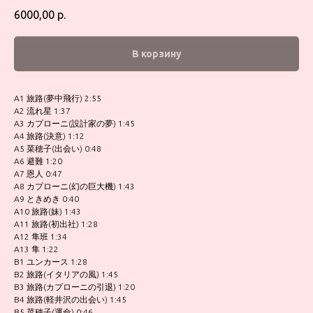
6000,00
р.
В корзину
A1 旅路(夢中飛行) 2:55
A2 流れ星 1:37
A3 カプローニ(設計家の夢) 1:45
A4 旅路(決意) 1:12
A5 菜穂子(出会い) 0:48
A6 避難 1:20
A7 恩人 0:47
A8 カプローニ(幻の巨大機) 1:43
A9 ときめき 0:40
A10 旅路(妹) 1:43
A11 旅路(初出社) 1:28
A12 隼班 1:34
A13 隼 1:22
B1 ユンカース 1:28
B2 旅路(イタリアの風) 1:45
B3 旅路(カプローニの引退) 1:20
B4 旅路(軽井沢の出会い) 1:45
B5 菜穂子(運命) 0:46