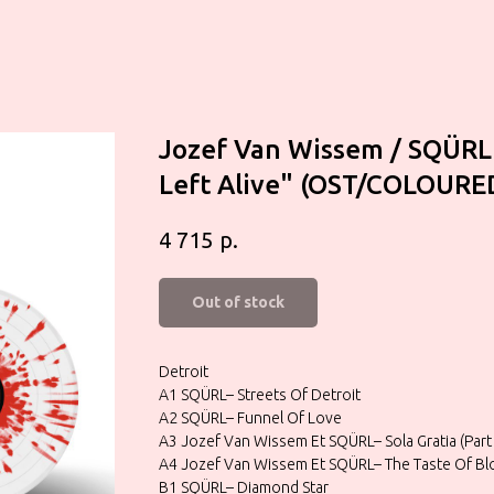
Jozef Van Wissem / SQÜRL
Left Alive" (OST/COLOURE
р.
4 715
Out of stock
Detroit
A1 SQÜRL– Streets Of Detroit
A2 SQÜRL– Funnel Of Love
A3 Jozef Van Wissem Et SQÜRL– Sola Gratia (Part
A4 Jozef Van Wissem Et SQÜRL– The Taste Of B
B1 SQÜRL– Diamond Star