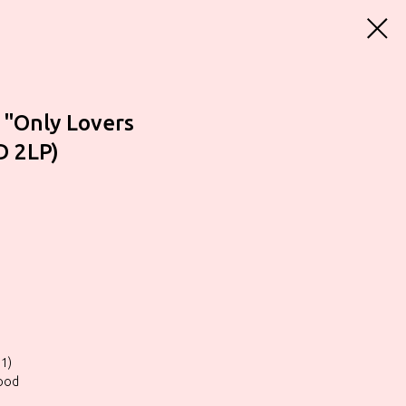
 "Only Lovers
D 2LP)
 1)
lood