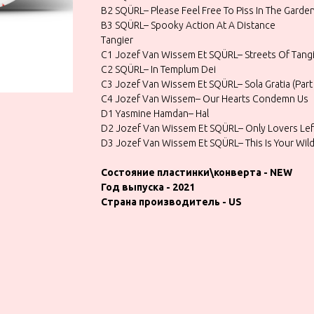
B2 SQÜRL– Please Feel Free To Piss In The Garde
B3 SQÜRL– Spooky Action At A Distance
Tangier
C1 Jozef Van Wissem Et SQÜRL– Streets Of Tang
C2 SQÜRL– In Templum Dei
C3 Jozef Van Wissem Et SQÜRL– Sola Gratia (Part
C4 Jozef Van Wissem– Our Hearts Condemn Us
D1 Yasmine Hamdan– Hal
D2 Jozef Van Wissem Et SQÜRL– Only Lovers Left
D3 Jozef Van Wissem Et SQÜRL– This Is Your Wil
Состояние пластинки\конверта - NEW
Год выпуска - 2021
Страна производитель - US