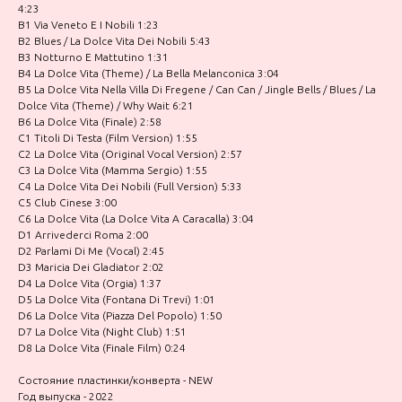
4:23
B1 Via Veneto E I Nobili 1:23
B2 Blues / La Dolce Vita Dei Nobili 5:43
B3 Notturno E Mattutino 1:31
B4 La Dolce Vita (Theme) / La Bella Melanconica 3:04
B5 La Dolce Vita Nella Villa Di Fregene / Can Can / Jingle Bells / Blues / La
Dolce Vita (Theme) / Why Wait 6:21
B6 La Dolce Vita (Finale) 2:58
C1 Titoli Di Testa (Film Version) 1:55
C2 La Dolce Vita (Original Vocal Version) 2:57
C3 La Dolce Vita (Mamma Sergio) 1:55
C4 La Dolce Vita Dei Nobili (Full Version) 5:33
C5 Club Cinese 3:00
C6 La Dolce Vita (La Dolce Vita A Caracalla) 3:04
D1 Arrivederci Roma 2:00
D2 Parlami Di Me (Vocal) 2:45
D3 Maricia Dei Gladiator 2:02
D4 La Dolce Vita (Orgia) 1:37
D5 La Dolce Vita (Fontana Di Trevi) 1:01
D6 La Dolce Vita (Piazza Del Popolo) 1:50
D7 La Dolce Vita (Night Club) 1:51
D8 La Dolce Vita (Finale Film) 0:24
Состояние пластинки/конверта - NEW
Год выпуска - 2022