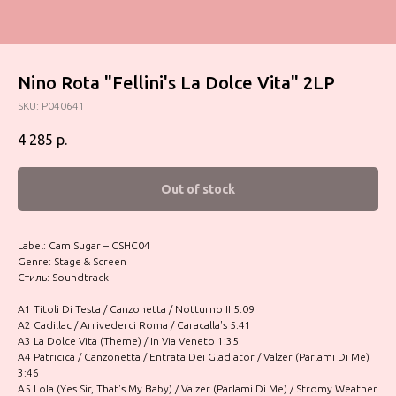
Nino Rota "Fellini's La Dolce Vita" 2LP
SKU:
P040641
4 285
р.
Out of stock
Label: Cam Sugar – CSHC04
Genre: Stage & Screen
Стиль: Soundtrack
A1 Titoli Di Testa / Canzonetta / Notturno II 5:09
A2 Cadillac / Arrivederci Roma / Caracalla's 5:41
A3 La Dolce Vita (Theme) / In Via Veneto 1:35
A4 Patricica / Canzonetta / Entrata Dei Gladiator / Valzer (Parlami Di Me)
3:46
A5 Lola (Yes Sir, That's My Baby) / Valzer (Parlami Di Me) / Stromy Weather