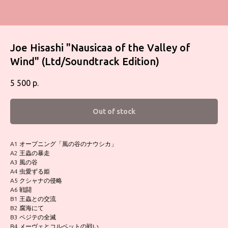
Joe Hisashi "Nausicaa of the Valley of
Wind" (Ltd/Soundtrack Edition)
5 500
р.
Out of stock
A1 オープニング「風の谷のナウシカ」
A2 王蟲の暴走
A3 風の谷
A4 虫愛ずる姫
A5 クシャナの侵略
A6 戦闘
B1 王蟲との交流
B2 腐海にて
B3 ペジテの全滅
B4 メーヴェとコルベットの戦い