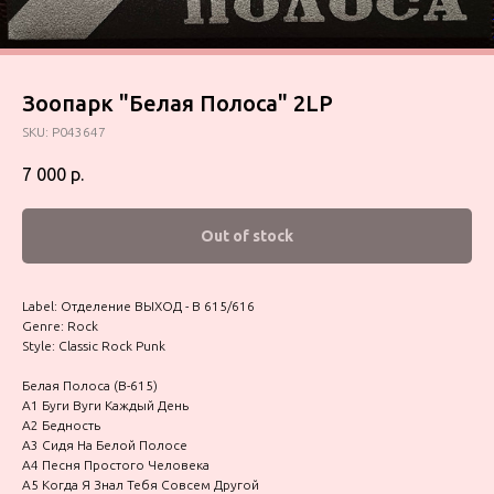
Зоопарк "Белая Полоса" 2LP
SKU:
P043647
7 000
р.
Out of stock
Label: Отделение ВЫХОД - В 615/616
Genre: Rock
Style: Classic Rock Punk
Белая Полоса (В-615)
A1 Буги Вуги Каждый День
A2 Бедность
A3 Сидя На Белой Полосе
A4 Песня Простого Человека
A5 Когда Я Знал Тебя Совсем Другой