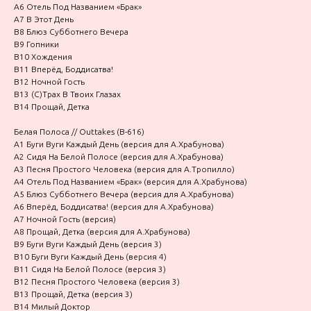
A6 Отель Под Названием «Брак»
A7 В Этот День
B8 Блюз Субботнего Вечера
B9 Гопники
B10 Хождения
B11 Вперёд, Боддисатва!
B12 Ночной Гость
B13 (С)Трах В Твоих Глазах
B14 Прощай, Детка
Белая Полоса // Outtakes (В-616)
A1 Буги Вуги Каждый День (версия для А.Храбунова)
A2 Сидя На Белой Полосе (версия для А.Храбунова)
A3 Песня Простого Человека (версия для А.Тропилло)
A4 Отель Под Названием «Брак» (версия для А.Храбунова)
A5 Блюз Субботнего Вечера (версия для А.Храбунова)
A6 Вперёд, Боддисатва! (версия для А.Храбунова)
A7 Ночной Гость (версия)
A8 Прощай, Детка (версия для А.Храбунова)
B9 Буги Вуги Каждый День (версия 3)
B10 Буги Вуги Каждый День (версия 4)
B11 Сидя На Белой Полосе (версия 3)
B12 Песня Простого Человека (версия 3)
B13 Прощай, Детка (версия 3)
B14 Милый Доктор