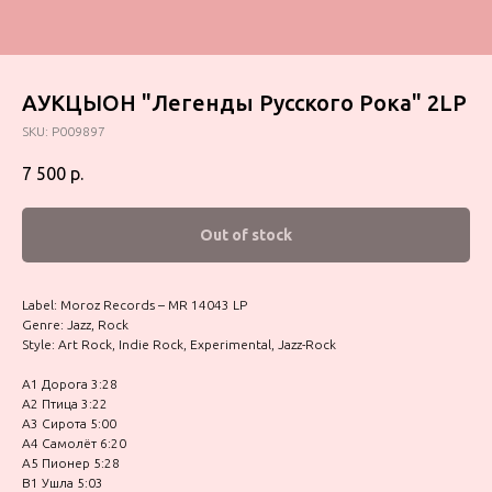
АУКЦЫОН "Легенды Русского Рока" 2LP
SKU:
P009897
7 500
р.
Out of stock
Label: Moroz Records – MR 14043 LP
Genre: Jazz, Rock
Style: Art Rock, Indie Rock, Experimental, Jazz-Rock
A1 Дорога 3:28
A2 Птица 3:22
A3 Сирота 5:00
A4 Самолёт 6:20
A5 Пионер 5:28
B1 Ушла 5:03