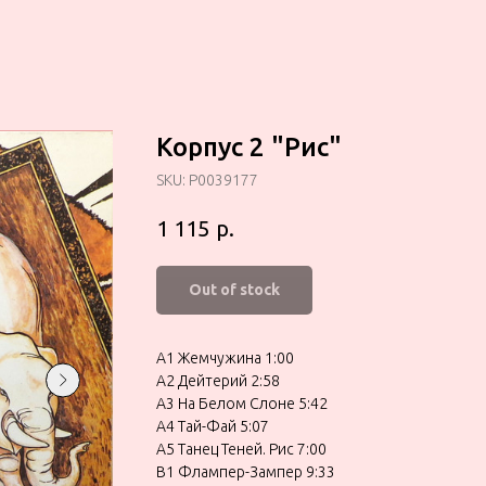
Корпус 2 "Рис"
SKU:
P0039177
р.
1 115
Out of stock
A1 Жемчужина 1:00
А2 Дейтерий 2:58
А3 На Белом Слоне 5:42
А4 Тай-Фай 5:07
А5 Танец Теней. Рис 7:00
В1 Флампер-Зампер 9:33