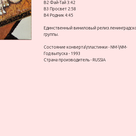
В2 Фай-Тай 3:42
В3 Просвет 2:58
В4 Родник 4:45
Единственный виниловый релиз ленинградск
группы.
Состояние конверта\пластинки - NM-\NM-
Год выпуска - 1993
Страна производитель - RUSSIA