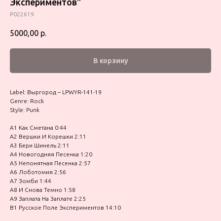
Экспериментов"
P022619
5000,00
р.
В корзину
Label: Выргород – LPWYR-141-19
Genre: Rock
Style: Punk
A1 Как Сметана 0:44
A2 Вершки И Корешки 2:11
A3 Бери Шинель 2:11
A4 Новогодняя Песенка 1:20
A5 Непонятная Песенка 2:57
A6 Лоботомия 2:56
A7 Зомби 1:44
A8 И Снова Темно 1:58
A9 Заплата На Заплате 2:25
B1 Русское Поле Экспериментов 14:10