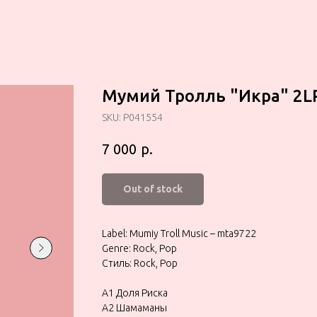
Мумий Тролль "Икра" 2L
SKU:
P041554
р.
7 000
Out of stock
Label: Mumiy Troll Music – mta9722
Genre: Rock, Pop
Стиль: Rock, Pop
A1 Доля Риска
A2 Шамаманы