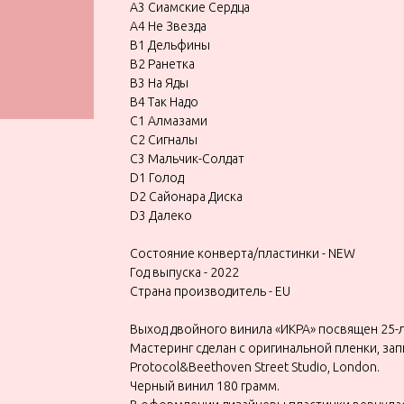
A3 Сиамские Сердца
A4 Не Звезда
B1 Дельфины
B2 Ранетка
B3 На Яды
B4 Так Надо
C1 Алмазами
C2 Сигналы
C3 Мальчик-Солдат
D1 Голод
D2 Сайонара Диска
D3 Далеко
Состояние конверта/пластинки - NEW
Год выпуска - 2022
Страна производитель - EU
Выход двойного винила «ИKРА» посвящен 25-
Мастеринг сделан с оригинальной пленки, за
Protocol&Beethoven Street Studio, London.
Черный винил 180 грамм.