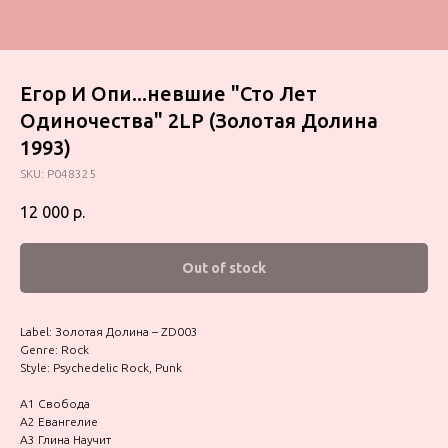
Егор И Опи...невшие "Сто Лет
Одиночества" 2LP (Золотая Долина
1993)
SKU:
P048325
12 000
р.
Out of stock
Label: Золотая Долина – ZD003
Genre: Rock
Style: Psychedelic Rock, Punk
A1 Свобода
A2 Евангелие
A3 Глина Научит