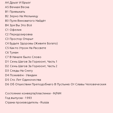
A4 Дрызг И Брызг
A5 Вечная Весна
B1 Привыкать
B2 Зерно На Мельницу
B3 Пуля Виноватого Найдёт
B4 Зря Вы Это Всё
C1 Офелия
C2 Передозировка
C3 Простор Открыт
C4 Будьте Здоровы (Живите Богато)
C5 Как-то Утром На Рассвете
C6 Туман
C7 В Начале Было Слово
D1 Семь Шагов За Горизонт, Часть 1
D2 Семь Шагов За Горизонт, Часть 2
D3 Следы На Снегу
D4 Поживём - Увидим
D5 Сто Лет Одиночества
D6 Об Отшествии Преподобнаго В Пустыню От Славы Человеческия
Состояние конверта/пластинки - M/NM
Год выпуска - 1993
Страна производитель - Russia