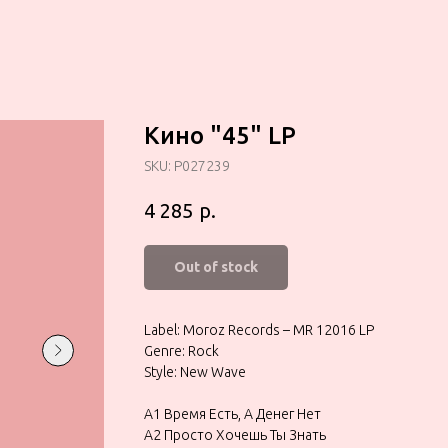
Кино "45" LP
SKU:
P027239
р.
4 285
Out of stock
Label: Moroz Records – MR 12016 LP
Genre: Rock
Style: New Wave
A1 Время Есть, А Денег Нет
A2 Просто Хочешь Ты Знать