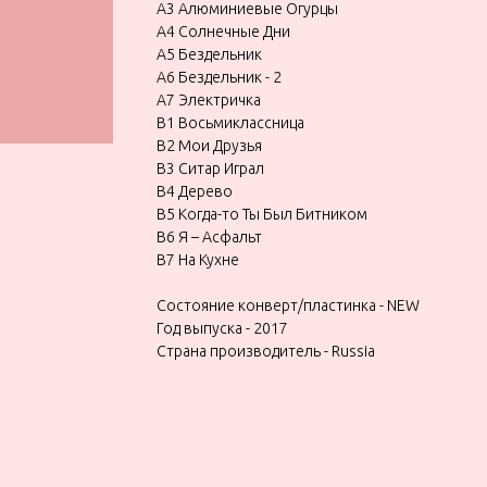
A3 Алюминиевые Огурцы
A4 Солнечные Дни
A5 Бездельник
A6 Бездельник - 2
A7 Электричка
B1 Восьмиклассница
B2 Мои Друзья
B3 Ситар Играл
B4 Дерево
B5 Когда-то Ты Был Битником
B6 Я – Асфальт
B7 На Кухне
Состояние конверт/пластинка - NEW
Год выпуска - 2017
Страна производитель - Russia