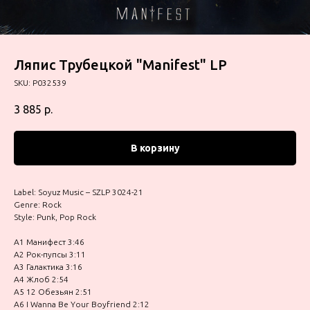
Ляпис Трубецкой "Manifest" LP
SKU:
P032539
3 885
р.
В корзину
Label: Soyuz Music – SZLP 3024-21
Genre: Rock
Style: Punk, Pop Rock
A1 Манифест 3:46
A2 Рок-пупсы 3:11
A3 Галактика 3:16
A4 Жлоб 2:54
A5 12 Обезьян 2:51
A6 I Wanna Be Your Boyfriend 2:12