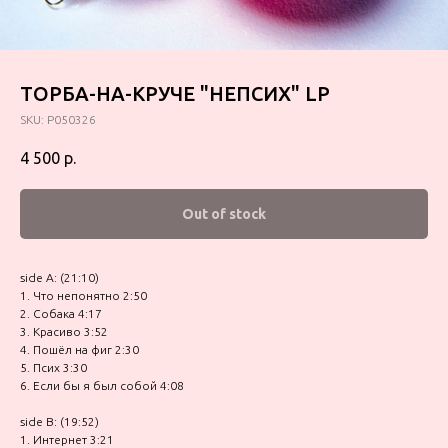
ТОРБА-НА-КРУЧЕ "НЕПСИХ" LP
SKU:
P050326
4 500
р.
Out of stock
side A: (21:10)
1. Что непонятно 2:50
2. Собака 4:17
3. Красиво 3:52
4. Пошёл на фиг 2:30
5. Псих 3:30
6. Если бы я был собой 4:08
side B: (19:52)
1. Интернет 3:21