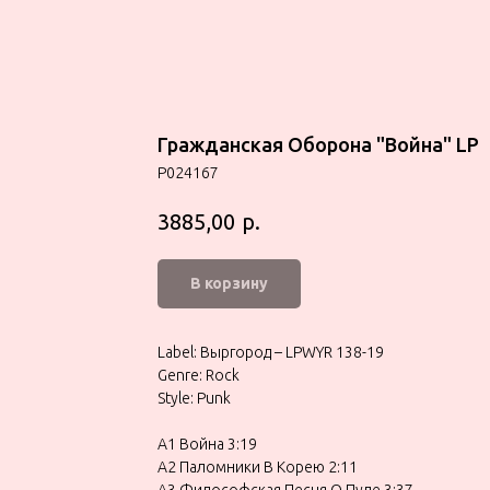
Гражданская Оборона "Война" LP
P024167
р.
3885,00
В корзину
Label: Выргород – LPWYR 138-19
Genre: Rock
Style: Punk
A1 Война 3:19
A2 Паломники В Корею 2:11
A3 Философская Песня О Пуле 3:37