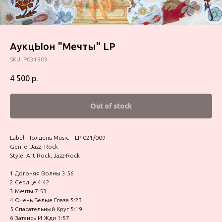
АукцЫон "Мечты" LP
SKU:
P031909
4 500
р.
Out of stock
Label: Полдень Music – LP 021/009
Genre: Jazz, Rock
Style: Art Rock, Jazz-Rock
1 Догоняя Волны 3:56
2 Сердце 4:42
3 Мечты 7:53
4 Очень Белые Глаза 5:23
5 Спасательный Круг 5:19
6 Затаись И Жди 1:57