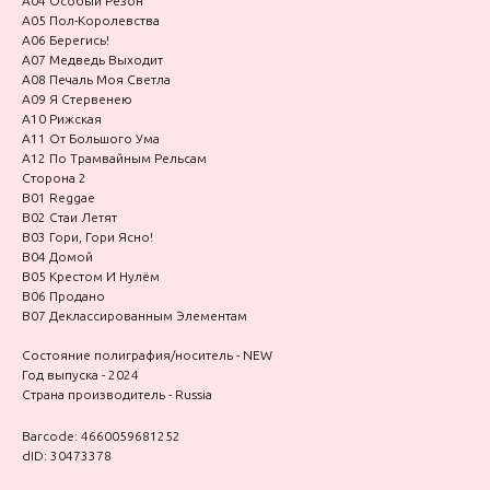
A04 Особый Резон
A05 Пол-Королевства
A06 Берегись!
A07 Медведь Выходит
A08 Печаль Моя Светла
A09 Я Стервенею
A10 Рижская
A11 От Большого Ума
A12 По Трамвайным Рельсам
Сторона 2
B01 Reggae
B02 Стаи Летят
B03 Гори, Гори Ясно!
B04 Домой
B05 Крестом И Нулём
B06 Продано
B07 Деклассированным Элементам
Состояние полиграфия/носитель - NEW
Год выпуска - 2024
Страна производитель - Russia
Barcode: 4660059681252
dID: 30473378