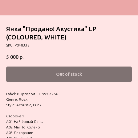
Янка "Продано! Акустика" LP
(COLOURED, WHITE)
SKU:
P048338
5 000
р.
Out of stock
Label: Выргород – LPWYR-256
Genre: Rock
Style: Acoustic, Punk
Сторона 1
A01 На Чёрный День
A02 Мы По Колено
A03 Декорации