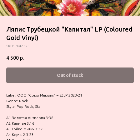
Ляпис Трубецкой "Капитал" LP (Coloured
Gold Vinyl)
SKU:
P042671
4 500
р.
Out of stock
Label: ООО "Союз Мьюзик" – SZLP 3023-21
Genre: Rock
Style: Pop Rock, Ska
A1 Золотая Антилопа 3:38
A2 Капитал 3:16
A3 Гойко Митич 3:37
A4 Керчь-2 3:23