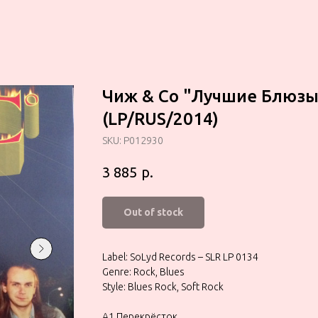
Чиж & Co "Лучшие Блюзы
(LP/RUS/2014)
SKU:
P012930
р.
3 885
Out of stock
Label: SoLyd Records – SLR LP 0134
Genre: Rock, Blues
Style: Blues Rock, Soft Rock
A1 Перекрёсток