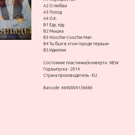
A2 О любви
A3 Поход
A4 О.К.
B1 Еду, еду
B2 Мышка
B3 Hoochie-Coochie Man
B4 Ты был в этом городе первым
B5 Идиллия
Состояние пластинки/конверта - NEW
Год выпуска - 2014
Страна производитель - EU
Barcode: 4640004136686