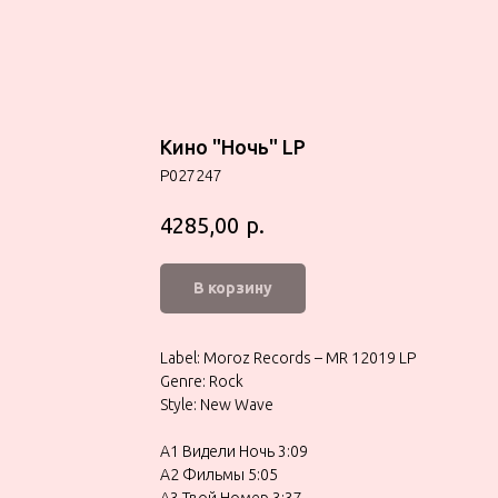
Кино "Ночь" LP
P027247
р.
4285,00
В корзину
Label: Moroz Records – MR 12019 LP
Genre: Rock
Style: New Wave
A1 Видели Ночь 3:09
A2 Фильмы 5:05
A3 Твой Номер 3:37