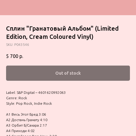
Сплин "Гранатовый Альбом" (Limited
Edition, Cream Coloured Vinyl)
SKU:
P043546
5 700
р.
Out of stock
Label: S&P Digital – 4601620992063
Genre: Rock
Style: Pop Rock, Indie Rock
A1 Весь Этот Бред 3:06
A2 Достань Гранату 4:10
A3 Орбит Б/Сахара 2:17
A4 Приходи 4:02