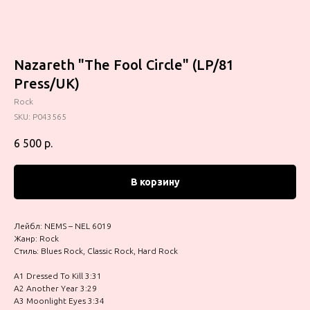
Nazareth "The Fool Circle" (LP/81
Press/UK)
Rock
SKU:
P043565
6 500
р.
В корзину
Лейбл: NEMS – NEL 6019
Жанр: Rock
Стиль: Blues Rock, Classic Rock, Hard Rock
A1 Dressed To Kill 3:31
A2 Another Year 3:29
A3 Moonlight Eyes 3:34