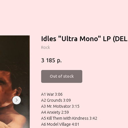
Idles ‎"Ultra Mono" LP (DE
Rock
р.
3 185
Out of stock
A1 War 3:06
A2 Grounds 3:09
A3 Mr. Motivator 3:15
A4 Anxiety 2:59
A5 Kill Them With Kindness 3:42
A6 Model Village 4:01