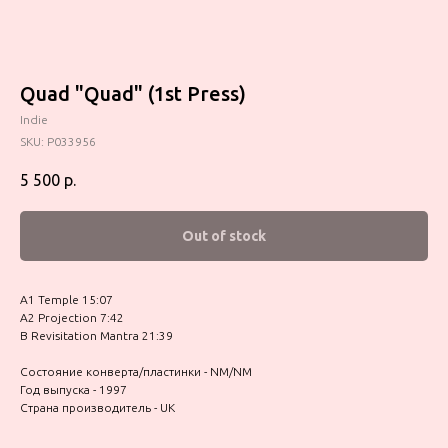
Quad "Quad" (1st Press)
Indie
SKU:
P033956
5 500
р.
Out of stock
A1 Temple 15:07
A2 Projection 7:42
B Revisitation Mantra 21:39
Состояние конверта/пластинки - NM/NM
Год выпуска - 1997
Страна производитель - UK