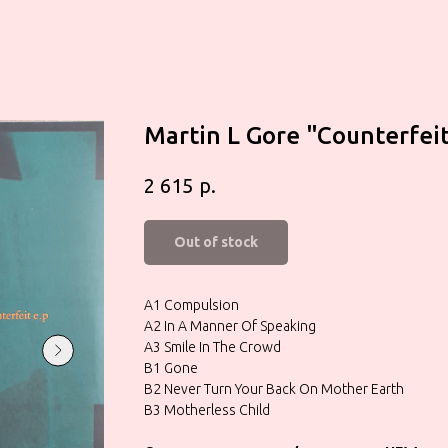
Martin L Gore "Counterfeit
р.
2 615
Out of stock
A1 Compulsion
A2 In A Manner Of Speaking
A3 Smile In The Crowd
B1 Gone
B2 Never Turn Your Back On Mother Earth
B3 Motherless Child