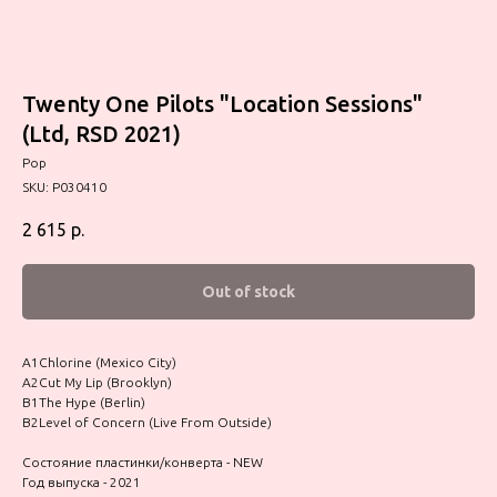
Twenty One Pilots "Location Sessions"
(Ltd, RSD 2021)
Pop
SKU:
P030410
2 615
р.
Out of stock
A1Chlorine (Mexico City)
A2Cut My Lip (Brooklyn)
B1The Hype (Berlin)
B2Level of Concern (Live From Outside)
Состояние пластинки/конверта - NEW
Год выпуска - 2021