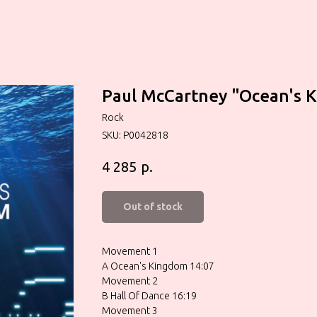
Paul McCartney ‎"Ocean's 
Rock
SKU:
P0042818
р.
4 285
Out of stock
Movement 1
A Ocean's Kingdom 14:07
Movement 2
B Hall Of Dance 16:19
Movement 3