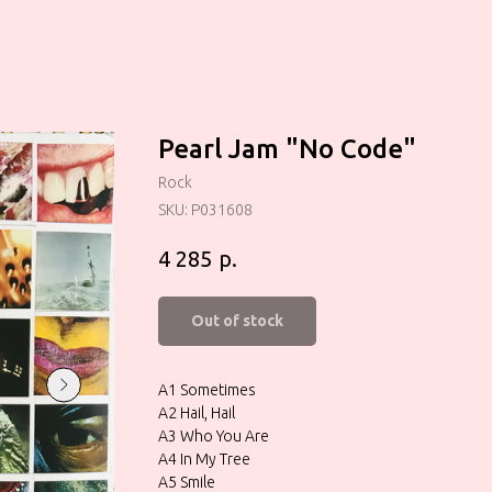
Pearl Jam "No Code"
Rock
SKU:
P031608
р.
4 285
Out of stock
A1 Sometimes
A2 Hail, Hail
A3 Who You Are
A4 In My Tree
A5 Smile