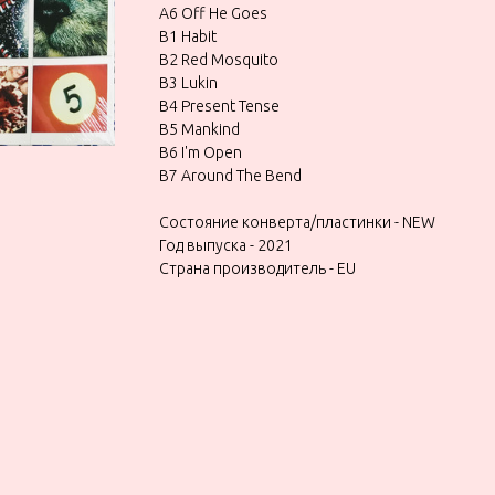
A6 Off He Goes
B1 Habit
B2 Red Mosquito
B3 Lukin
B4 Present Tense
B5 Mankind
B6 I'm Open
B7 Around The Bend
Состояние конверта/пластинки - NEW
Год выпуска - 2021
Страна производитель - EU