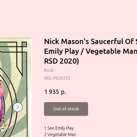
Nick Mason's Saucerful Of 
Emily Play / Vegetable Man"
RSD 2020)
Rock
SKU:
P026253
р.
1 935
Out of stock
1 See Emily Play
2 Vegetable Man