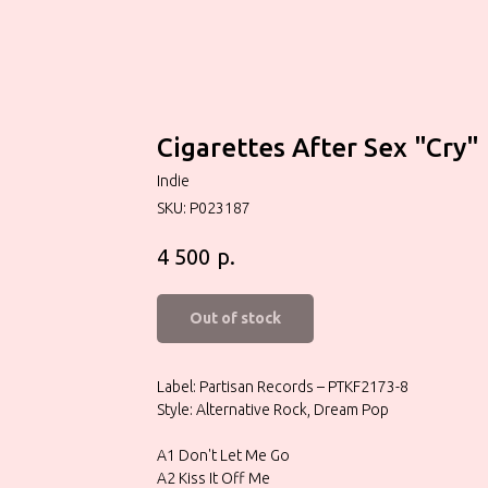
Cigarettes After Sex ‎"Cry"
Indie
SKU:
P023187
р.
4 500
Out of stock
Label: Partisan Records – PTKF2173-8
Style: Alternative Rock, Dream Pop
A1 Don't Let Me Go
A2 Kiss It Off Me