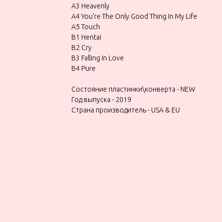
A3 Heavenly
A4 You're The Only Good Thing In My Life
A5 Touch
B1 Hentai
B2 Cry
B3 Falling In Love
B4 Pure
Состояние пластинки\конверта - NEW
Год выпуска - 2019
Страна производитель - USA & EU