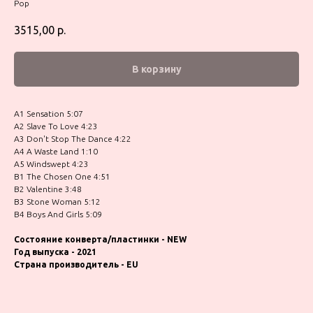
Pop
3515,00
р.
В корзину
A1 Sensation 5:07
A2 Slave To Love 4:23
A3 Don't Stop The Dance 4:22
A4 A Waste Land 1:10
A5 Windswept 4:23
B1 The Chosen One 4:51
B2 Valentine 3:48
B3 Stone Woman 5:12
B4 Boys And Girls 5:09
Состояние конверта/пластинки - NEW
Год выпуска - 2021
Страна производитель - EU