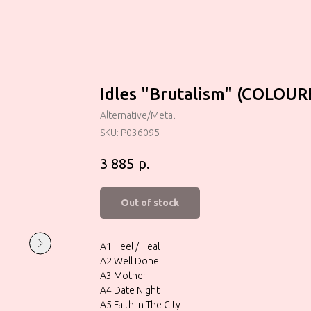
Idles "Brutalism" (COLOUR
Alternative/Metal
SKU:
P036095
р.
3 885
Out of stock
A1 Heel / Heal
A2 Well Done
A3 Mother
A4 Date Night
A5 Faith In The City