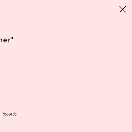
ther"
e Records –