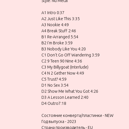
Style: Nu Metal
A1 Intro 0:37
A2 Just Like This 3:35
A3 Nookie 4:49
A4 Break Stuff 2:46
B1 Re-Arranged 5:54
B2 I'm Broke 3:59
B3 Nobody Like You 4:20
C1 Don't Go Off Wandering 3:59
C2 9 Teen 90 Nine 4:36
C3 My Billygoat (Interlude)
C4 N 2 Gether Now 4:49
C5 Trust? 4:59
D1 No Sex 3:54
D2 Show Me What You Got 4:26
D3 A Lesson Learned 2:40
D4 Outro7:18
Состояние конверта/пластинки - NEW
Год выпуска - 2023
Страна производитель - EU