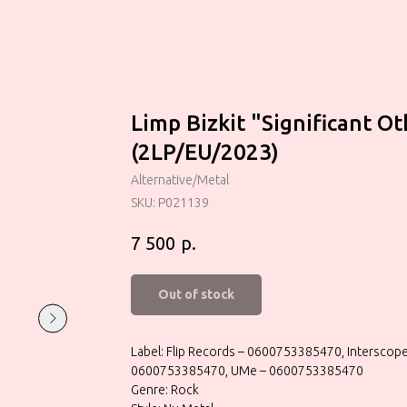
Limp Bizkit ‎"Significant O
(2LP/EU/2023)
Alternative/Metal
SKU:
P021139
р.
7 500
Out of stock
Label: Flip Records – 0600753385470, Interscop
0600753385470, UMe – 0600753385470
Genre: Rock