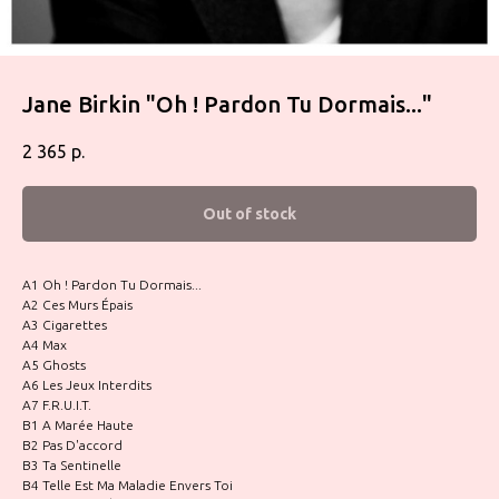
Jane Birkin ‎"Oh ! Pardon Tu Dormais..."
2 365
р.
Out of stock
A1 Oh ! Pardon Tu Dormais...
A2 Ces Murs Épais
A3 Cigarettes
A4 Max
A5 Ghosts
A6 Les Jeux Interdits
A7 F.R.U.I.T.
B1 A Marée Haute
B2 Pas D'accord
B3 Ta Sentinelle
B4 Telle Est Ma Maladie Envers Toi