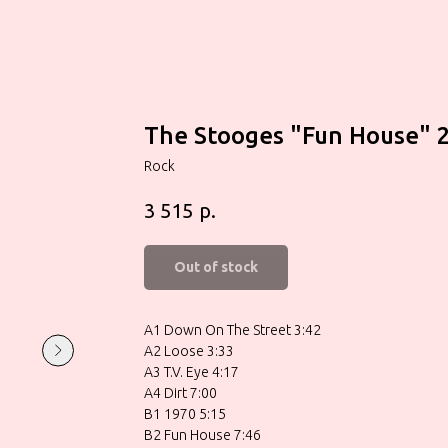
The Stooges ‎"Fun House" 
Rock
р.
3 515
Out of stock
A1 Down On The Street 3:42
A2 Loose 3:33
A3 T.V. Eye 4:17
A4 Dirt 7:00
B1 1970 5:15
B2 Fun House 7:46