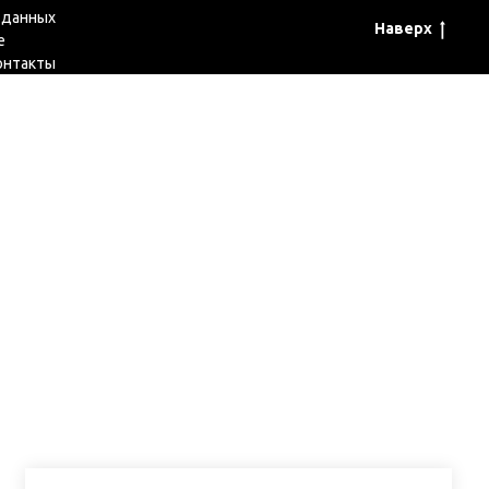
 данных
Наверх
е
онтакты