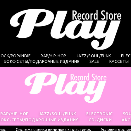
ROCK/POP/INDIE
RAP/HIP-HOP
JAZZ/SOUL/FUNK
ELE
БОКС-СЕТЫ/ПОДАРОЧНЫЕ ИЗДАНИЯ
SALE
КАССЕТЫ
RAP/HIP-HOP
JAZZ/SOUL/FUNK
ELECTRONIC
SO
БОКС-СЕТЫ/ПОДАРОЧНЫЕ ИЗДАНИЯ
CD-ДИСКИ
АКС
нас
Система оценки виниловых пластинок
Условия доста