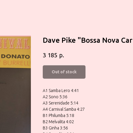
Dave Pike "Bossa Nova Car
р.
3 185
Out of stock
A1 Samba Lero 4:41
A2 Sono 5:36
A3 Serenidade 5:14
A4 Carnival Samba 4:27
B1 Philumba 5:18
B2 Melvalita 4:02
B3 Ginha 3:56