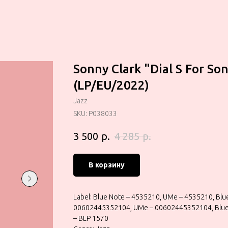
Sonny Clark "Dial S For So
(LP/EU/2022)
Jazz
SKU:
P038033
р.
р.
3 500
4 285
В корзину
Label: Blue Note – 4535210, UMe – 4535210, Blu
00602445352104, UMe – 00602445352104, Blue 
– BLP 1570