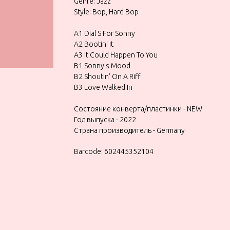
Genre: Jazz
Style: Bop, Hard Bop
A1 Dial S For Sonny
A2 Bootin' It
A3 It Could Happen To You
B1 Sonny's Mood
B2 Shoutin' On A Riff
B3 Love Walked In
Состояние конверта/пластинки - NEW
Год выпуска - 2022
Страна производитель - Germany
Barcode: 602445352104