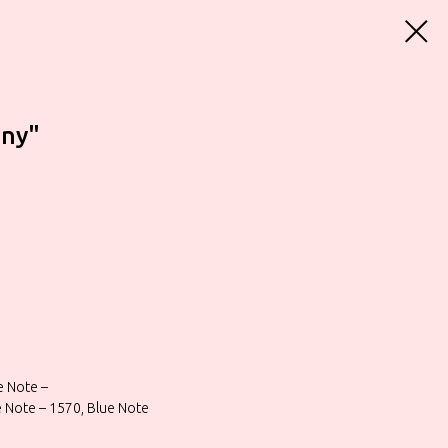
nny"
e Note –
Note – 1570, Blue Note