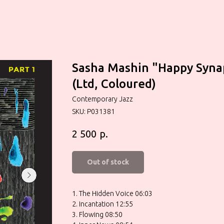
Sasha Mashin "Happy Synap
(Ltd, Coloured)
Contemporary Jazz
SKU:
P031381
р.
2 500
Out of stock
1. The Hidden Voice 06:03
2. Incantation 12:55
3. Flowing 08:50