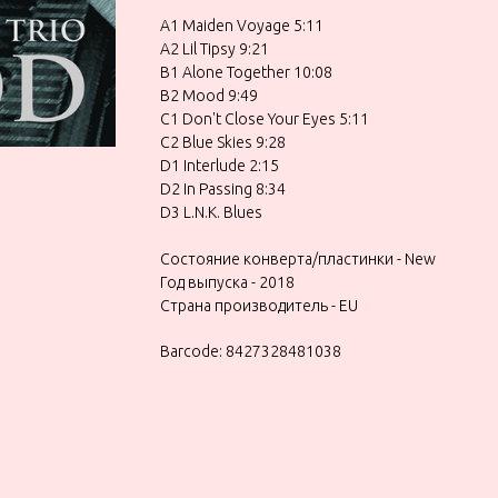
A1 Maiden Voyage 5:11
A2 Lil Tipsy 9:21
B1 Alone Together 10:08
B2 Mood 9:49
C1 Don't Close Your Eyes 5:11
C2 Blue Skies 9:28
D1 Interlude 2:15
D2 In Passing 8:34
D3 L.N.K. Blues
Состояние конверта/пластинки - New
Год выпуска - 2018
Страна производитель - EU
Barcode: 8427328481038