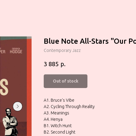
Blue Note All-Stars ‎"Our P
Contemporary Jazz
р.
3 885
Out of stock
A1. Bruce's Vibe
A2. Cycling Through Reality
A3. Meanings
A4. Henya
B1. Witch Hunt
B2. Second Light