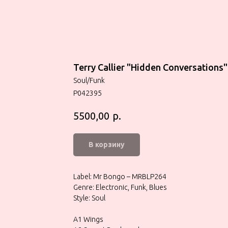
Terry Callier "Hidden Conversations"
Soul/Funk
P042395
р.
5500,00
В корзину
Label: Mr Bongo – MRBLP264
Genre: Electronic, Funk, Blues
Style: Soul
A1 Wings