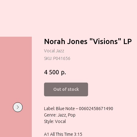
Norah Jones "Visions" LP
Vocal Jazz
SKU:
P041656
р.
4 500
Out of stock
Label: Blue Note – 00602458671490
Genre: Jazz, Pop
Style: Vocal
A1 All This Time 3:15