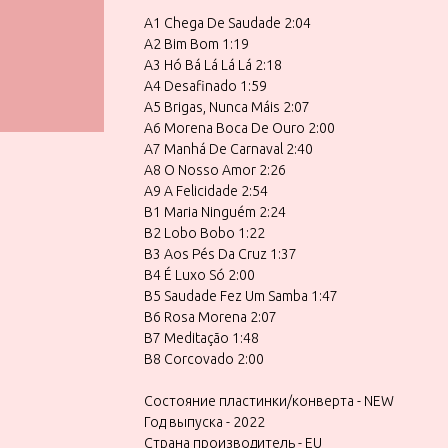
A1 Chega De Saudade 2:04
A2 Bim Bom 1:19
A3 Hó Bá Lá Lá Lá 2:18
A4 Desafinado 1:59
A5 Brigas, Nunca Máis 2:07
A6 Morena Boca De Ouro 2:00
A7 Manhá De Carnaval 2:40
A8 O Nosso Amor 2:26
A9 A Felicidade 2:54
B1 Maria Ninguém 2:24
B2 Lobo Bobo 1:22
B3 Aos Pés Da Cruz 1:37
B4 É Luxo Só 2:00
B5 Saudade Fez Um Samba 1:47
B6 Rosa Morena 2:07
B7 Meditação 1:48
B8 Corcovado 2:00
Состояние пластинки/конверта - NEW
Год выпуска - 2022
Страна производитель - EU