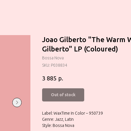
Joao Gilberto "The Warm 
Gilberto" LP (Coloured)
Bossa Nova
SKU:
P038834
р.
3 885
Out of stock
Label: WaxTime In Color – 950739
Genre: Jazz, Latin
Style: Bossa Nova