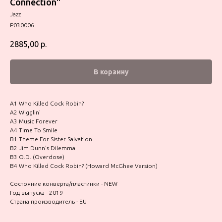
Connection"
Jazz
P030006
2885,00
р.
В корзину
A1 Who Killed Cock Robin?
A2 Wigglin'
A3 Music Forever
A4 Time To Smile
B1 Theme For Sister Salvation
B2 Jim Dunn's Dilemma
B3 O.D. (Overdose)
B4 Who Killed Cock Robin? (Howard McGhee Version)
Состояние конверта/пластинки - NEW
Год выпуска - 2019
Страна производитель - EU