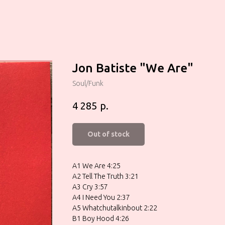
Jon Batiste "We Are"
Soul/Funk
р.
4 285
Out of stock
A1 We Are 4:25
A2 Tell The Truth 3:21
A3 Cry 3:57
A4 I Need You 2:37
A5 Whatchutalkinbout 2:22
B1 Boy Hood 4:26