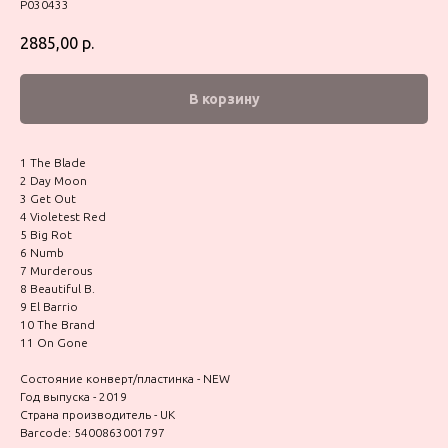
P030433
2885,00
р.
В корзину
1 The Blade
2 Day Moon
3 Get Out
4 Violetest Red
5 Big Rot
6 Numb
7 Murderous
8 Beautiful B.
9 El Barrio
10 The Brand
11 On Gone
Состояние конверт/пластинка - NEW
Год выпуска - 2019
Страна производитель - UK
Barcode: 5400863001797