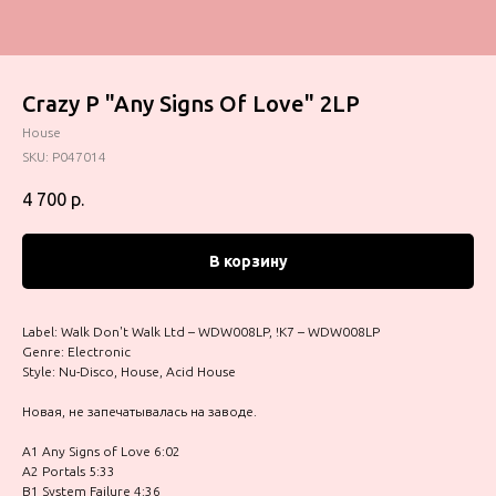
Crazy P "Any Signs Of Love" 2LP
House
SKU:
P047014
4 700
р.
В корзину
Label: Walk Don't Walk Ltd – WDW008LP, !K7 – WDW008LP
Genre: Electronic
Style: Nu-Disco, House, Acid House
Новая, не запечатывалась на заводе.
A1 Any Signs of Love 6:02
A2 Portals 5:33
B1 System Failure 4:36